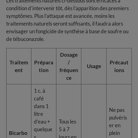
Les traitements naturels ci-dessous sont efficaces à
condition d’intervenir tôt, dès l’apparition des premiers
symptômes. Plus l’attaque est avancée, moins les
traitements naturels seront suffisants, il faudra alors
envisager un fongicide de synthèse à base de soufre ou
de tébuconazole.
Dosage
Traitem
Prépara
/
Précaut
Usage
ent
tion
fréquen
ions
ce
1 c. à
café
dans 1
Ne pas
litre
pulvéris
d’eau +
Tous les
er en
quelque
5 à 7
Bicarbo
plein
s
jours en