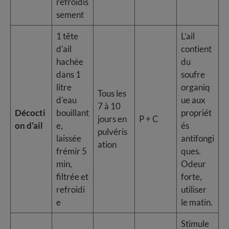
refroidis
sement
1 tête
L’ail
d’ail
contient
hachée
du
dans 1
soufre
litre
organiq
Tous les
d’eau
ue aux
7 à 10
Décocti
bouillant
propriét
jours en
P + C
on d’ail
e,
és
pulvéris
laissée
antifongi
ation
frémir 5
ques.
min,
Odeur
filtrée et
forte,
refroidi
utiliser
e
le matin.
Stimule