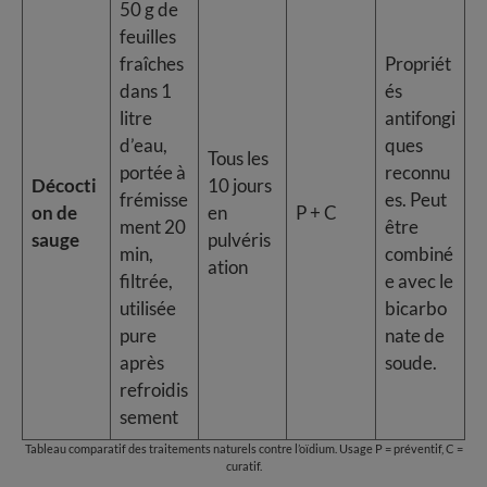
50 g de
feuilles
fraîches
Propriét
dans 1
és
litre
antifongi
d’eau,
ques
Tous les
portée à
reconnu
Décocti
10 jours
frémisse
es. Peut
on de
en
P + C
ment 20
être
sauge
pulvéris
min,
combiné
ation
filtrée,
e avec le
utilisée
bicarbo
pure
nate de
après
soude.
refroidis
sement
Tableau comparatif des traitements naturels contre l’oïdium. Usage P = préventif, C =
curatif.