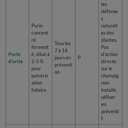
les
défense
s
Purin
naturell
concent
es des
ré
plantes.
Tous les
ferment
Pas
7 à 14
Purin
é, dilué à
d’action
jours en
P
d’ortie
2-5 %
directe
préventi
pour
sur le
on
pulvéris
champig
ation
non
foliaire
installé,
utiliser
en
préventi
f.