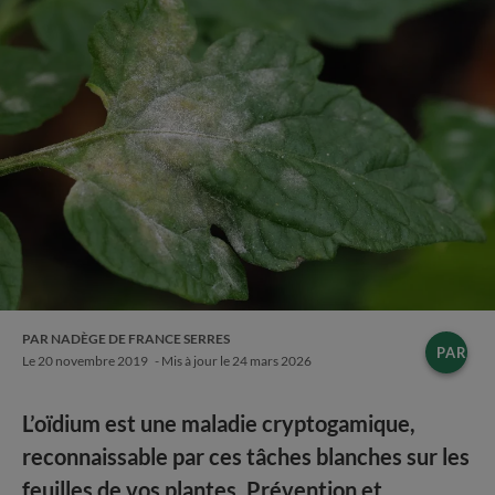
PAR NADÈGE DE FRANCE SERRES
PARTA
Le
20 novembre 2019
- Mis à jour le
24 mars 2026
L’oïdium est une maladie cryptogamique,
reconnaissable par ces tâches blanches sur les
feuilles de vos plantes. Prévention et