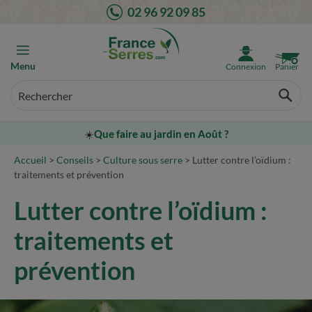
Aller
02 96 92 09 85
au
contenu
Menu
Connexion
Panier
☀️
Que faire au jardin en Août ?
Accueil
>
Conseils
>
Culture sous serre
>
Lutter contre l’oïdium :
traitements et prévention
Lutter contre l’oïdium :
traitements et
prévention