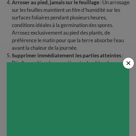
Arroser au pied, jamais sur le feuillage
: Un arrosage
sur les feuilles maintient un film d’humidité sur les
surfaces foliaires pendant plusieurs heures,
conditions idéales à la germination des spores.
Arrosez exclusivement au pied des plants, de
préférence le matin pour que la terre absorbe l’eau
avant la chaleur de la journée.
Supprimer immédiatement les parties atteintes
:
Dès l’apparition des premières taches blanches,
coupez et éliminez les feuilles et tiges touchées sans
attendre. Chaque feuille atteinte est une source de
millions de spores qui se dissémineront sur les plants
voisins. Ne compostez jamais ces débris : brûlez-les
ou jetez-les avec les ordures ménagères.
Désinfecter les outils entre chaque plant
: Les
sécateurs et ciseaux transportent les spores d’un
plant à l’autre lors de la taille. Désinfectez-les à
l’alcool à 70° ou à l’eau de Javel diluée (1 volume de