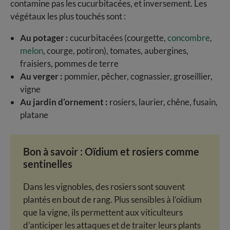
contamine pas les cucurbitacées, et inversement. Les
végétaux les plus touchés sont :
Au potager :
cucurbitacées (courgette,
concombre
,
melon
, courge, potiron), tomates, aubergines,
fraisiers, pommes de terre
Au verger :
pommier, pêcher, cognassier, groseillier,
vigne
Au jardin d’ornement :
rosiers, laurier, chêne, fusain,
platane
Bon à savoir : Oïdium et rosiers comme
sentinelles
Dans les vignobles, des rosiers sont souvent
plantés en bout de rang. Plus sensibles à l’oïdium
que la vigne, ils permettent aux viticulteurs
d’anticiper les attaques et de traiter leurs plants