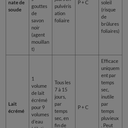
nate de
P + C
soleil
gouttes
pulvéris
soude
(risque
de
ation
de
savon
foliaire
brûlures
noir
foliaires)
(agent
mouillan
t)
Efficace
uniquem
ent par
1
Tous les
temps
volume
7 à 15
sec,
de lait
jours,
inutile
écrémé
Lait
par
par
pour 9
P + C
écrémé
temps
temps
volumes
sec, en
pluvieux
d’eau
fin de
. Peut