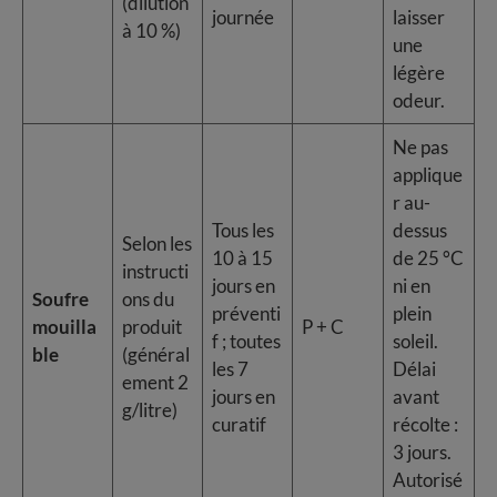
(dilution
journée
laisser
à 10 %)
une
légère
odeur.
Ne pas
applique
r au-
Tous les
dessus
Selon les
10 à 15
de 25 °C
instructi
jours en
ni en
Soufre
ons du
préventi
plein
mouilla
produit
P + C
f ; toutes
soleil.
ble
(général
les 7
Délai
ement 2
jours en
avant
g/litre)
curatif
récolte :
3 jours.
Autorisé