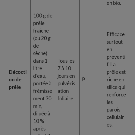
en bio.
100 g de
prêle
fraîche
Efficace
(ou 20 g
surtout
de
en
sèche)
préventi
dans 1
Tous les
f. La
litre
7 à 10
Décocti
prêle est
d’eau,
jours en
on de
P
riche en
portée à
pulvéris
prêle
silice qui
frémisse
ation
renforce
ment 30
foliaire
les
min,
parois
diluée à
cellulair
10 %
es.
après