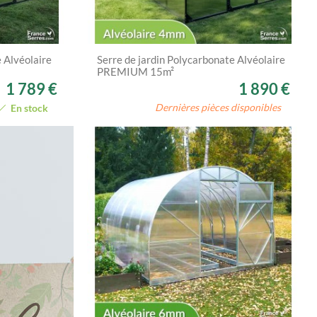
e Alvéolaire
Serre de jardin Polycarbonate Alvéolaire
PREMIUM 15m²
1 789 €
1 890 €
Dernières pièces disponibles
En stock