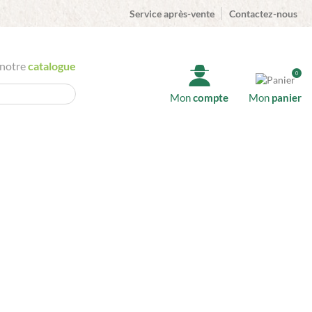
Service après-vente
Contactez-nous
 notre
catalogue
0
Mon
compte
Mon
panier