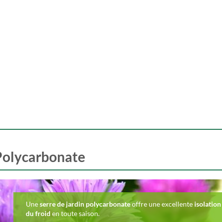
Polycarbonate
Une
serre de jardin polycarbonate
offre une excellente
isolatio
du froid
en toute saison.