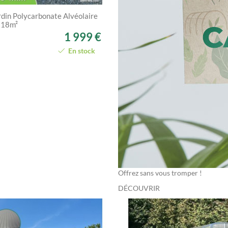
rdin Polycarbonate Alvéolaire
18m²
1 999 €
En stock
Offrez sans vous tromper !
DÉCOUVRIR