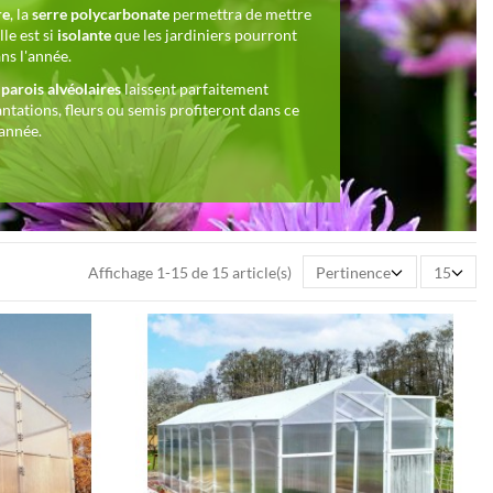
re
, la
serre polycarbonate
permettra de mettre
le est si
isolante
que les jardiniers pourront
ns l'année.
parois alvéolaires
laissent parfaitement
ntations, fleurs ou semis profiteront dans ce
'année.
Affichage 1-15 de 15 article(s)
Pertinence
15