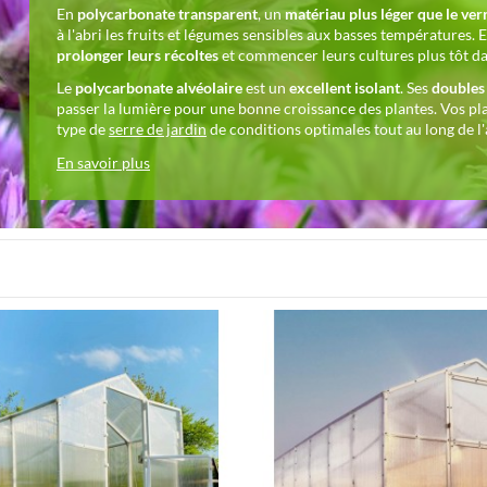
En
polycarbonate transparent
, un
matériau plus léger que le ver
à l'abri les fruits et légumes sensibles aux basses températures. El
prolonger leurs récoltes
et commencer leurs cultures plus tôt da
Le
polycarbonate alvéolaire
est un
excellent isolant
. Ses
doubles 
passer la lumière pour une bonne croissance des plantes. Vos pla
type de
serre de jardin
de conditions optimales tout au long de l
En savoir plus