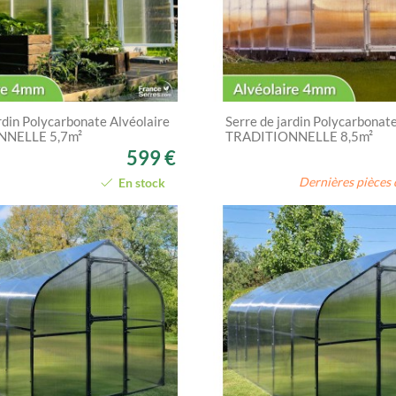
rdin Polycarbonate Alvéolaire
Serre de jardin Polycarbonat
NNELLE 5,7m²
TRADITIONNELLE 8,5m²
599 €
Dernières pièces 
En stock