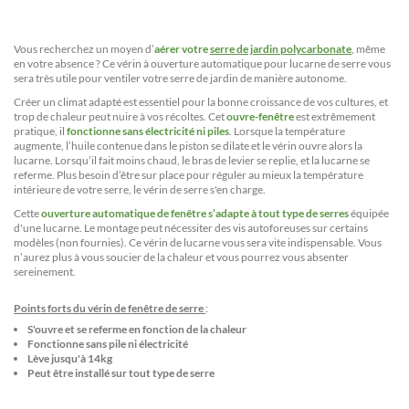
Vous recherchez un moyen d’
aérer votre
serre de jardin polycarbonate
, même
en votre absence ? Ce vérin à ouverture automatique pour lucarne de serre vous
sera très utile pour ventiler votre serre de jardin de manière autonome.
Créer un climat adapté est essentiel pour la bonne croissance de vos cultures, et
trop de chaleur peut nuire à vos récoltes. Cet
ouvre-fenêtre
est extrêmement
pratique, il
fonctionne sans électricité ni piles
. Lorsque la température
augmente, l’huile contenue dans le piston se dilate et le vérin ouvre alors la
lucarne. Lorsqu’il fait moins chaud, le bras de levier se replie, et la lucarne se
referme. Plus besoin d’être sur place pour réguler au mieux la température
intérieure de votre serre, le vérin de serre s'en charge.
Cette
ouverture automatique de fenêtre s’adapte à tout type de serres
équipée
d'une lucarne. Le montage peut nécessiter des vis autoforeuses sur certains
modèles (non fournies). Ce vérin de lucarne vous sera vite indispensable. Vous
n’aurez plus à vous soucier de la chaleur et vous pourrez vous absenter
sereinement.
Points forts du vérin de fenêtre de serre
:
S'ouvre et se referme en fonction de la chaleur
Fonctionne sans pile ni électricité
Lève jusqu'à 14kg
Peut être installé sur tout type de serre