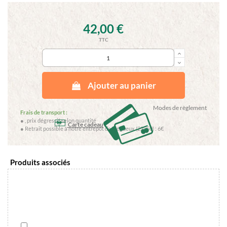
42,00 €
TTC
keyboard_arrow_up
keyboard_arrow_down
Ajouter au panier
Modes de règlement
Frais de transport :
●
, prix dégressif selon quantité
Carte cadeau
● Retrait possible à notre entrepôt de Trégueux (22950) : 6€
Produits associés