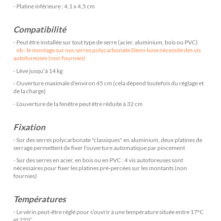
- Platine inférieure : 4,1 x 4,5 cm
Compatibilité
- Peut être installée sur tout type de serre (acier, aluminium, bois ou PVC)
nb : le montage sur nos serres polycarbonate Demi-lune nécessite des vis
autoforeuses (non fournies)
- Lève jusqu’à 14 kg
- Ouverture maximale d'environ 45 cm (cela dépend toutefois du réglage et
de la charge)
- L’ouverture de la fenêtre peut être réduite à 32 cm
Fixation
- Sur des serres polycarbonate "classiques" en aluminium, deux platines de
serrage permettent de fixer l'ouverture automatique par pincement
- Sur des serres en acier, en bois ou en PVC : 4 vis autoforeuses sont
nécessaires pour fixer les platines pré-percées sur les montants (non
fournies)
Températures
- Le vérin peut-être réglé pour s’ouvrir à une température située entre 17°C
et 25°C