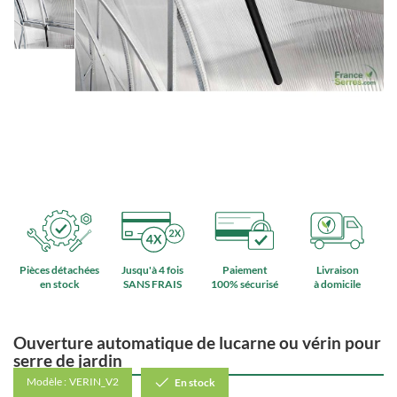
Pièces détachées
Jusqu'à 4 fois
Paiement
Livraison
en stock
SANS FRAIS
100% sécurisé
à domicile
Ouverture automatique de lucarne ou vérin pour
serre de jardin
Modèle :
VERIN_V2
En stock