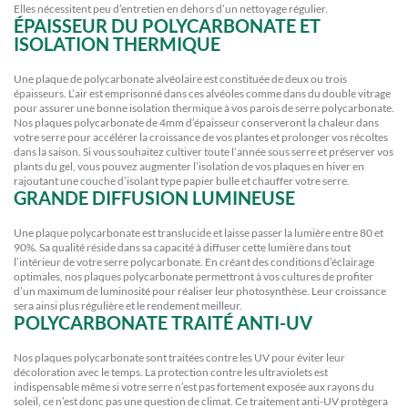
Elles nécessitent peu d’entretien en dehors d’un nettoyage régulier.
ÉPAISSEUR DU POLYCARBONATE ET
ISOLATION THERMIQUE
Une plaque de polycarbonate alvéolaire est constituée de deux ou trois
épaisseurs. L’air est emprisonné dans ces alvéoles comme dans du double vitrage
pour assurer une bonne isolation thermique à vos parois de serre polycarbonate.
Nos plaques polycarbonate de 4mm d’épaisseur conserveront la chaleur dans
votre serre pour accélérer la croissance de vos plantes et prolonger vos récoltes
dans la saison. Si vous souhaitez cultiver toute l’année sous serre et préserver vos
plants du gel, vous pouvez augmenter l’isolation de vos plaques en hiver en
rajoutant une couche d’isolant type papier bulle et chauffer votre serre.
GRANDE DIFFUSION LUMINEUSE
Une plaque polycarbonate est translucide et laisse passer la lumière entre 80 et
90%. Sa qualité réside dans sa capacité à diffuser cette lumière dans tout
l’intérieur de votre serre polycarbonate. En créant des conditions d’éclairage
optimales, nos plaques polycarbonate permettront à vos cultures de profiter
d’un maximum de luminosité pour réaliser leur photosynthèse. Leur croissance
sera ainsi plus régulière et le rendement meilleur.
POLYCARBONATE TRAITÉ ANTI-UV
Nos plaques polycarbonate sont traitées contre les UV pour éviter leur
décoloration avec le temps. La protection contre les ultraviolets est
indispensable même si votre serre n’est pas fortement exposée aux rayons du
soleil, ce n’est donc pas une question de climat. Ce traitement anti-UV protègera