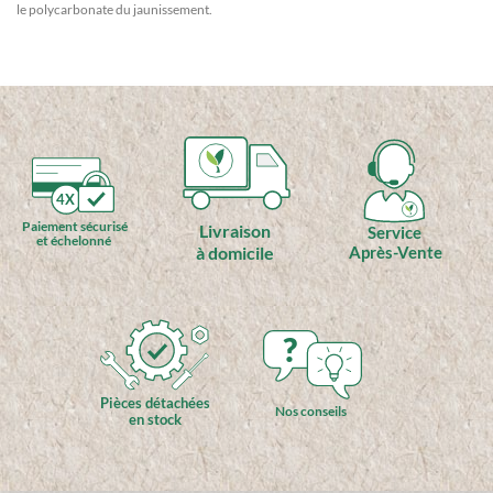
le polycarbonate du jaunissement.
4X
Paiement sécurisé
Livraison
Service
et échelonné
à domicile
Après-Vente
?
Pièces détachées
Nos conseils
en stock