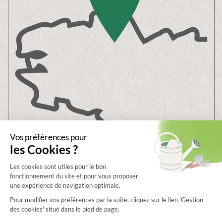
Showroom & Boutique
6B ZA de Bel Orme
22970
PLOUMAGOAR
Prenez rendez-vous
Envoyez-nous un message
Consultez
notre aide en ligne
Service client
02 96 92 09 85
SAV
02 96 92 99 51
Voir tous nos horaires