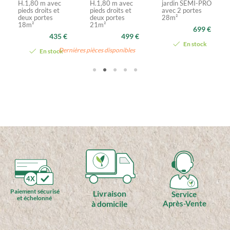
H.1,80 m avec
H.1,80 m avec
jardin SEMI-PRO
pieds droits et
pieds droits et
avec 2 portes
deux portes
deux portes
28m²
18m²
21m²
699 €
435 €
499 €
En stock
Dernières pièces disponibles
En stock
4X
Paiement sécurisé
Livraison
Service
et échelonné
à domicile
Après-Vente