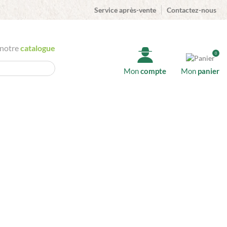
Service après-vente
Contactez-nous
 notre
catalogue
0
Mon
compte
Mon
panier