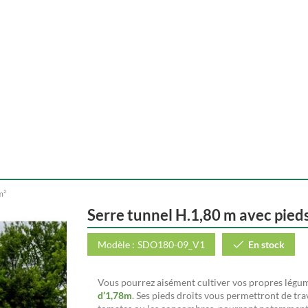
m²
Serre tunnel H.1,80 m avec pieds
Modèle :
SDO180-09_V1
En stock
Vous pourrez aisément cultiver vos propres légume
d’1,78m
. Ses pieds droits vous permettront de tra