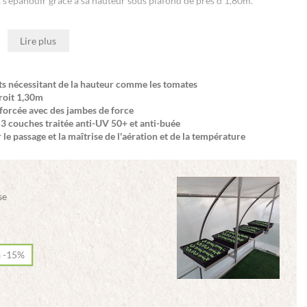
’épanouir grâce à sa hauteur sous plafond de près d'1,80m.
Lire plus
ants nécessitant de la hauteur comme les tomates
droit 1,30m
forcée avec des jambes de force
3 couches traitée anti-UV 50+ et anti-buée
 le passage et la maîtrise de l'aération et de la température
se
à -15%