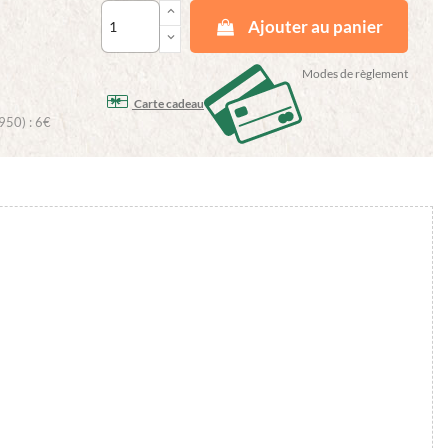
keyboard_arrow_up
Ajouter au panier
keyboard_arrow_down
Modes de règlement
Carte cadeau
950) : 6€