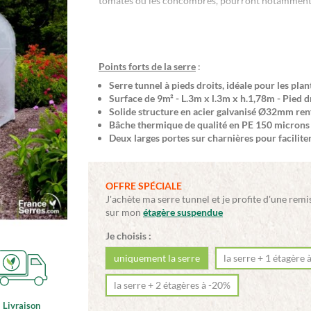
tomates ou les concombres, pourront notamment s
Points forts de la serre
:
Serre tunnel à pieds droits, idéale pour les pl
Surface de 9m² - L.3m x l.3m x h.1,78m - Pied 
Solide structure en acier galvanisé Ø32mm ren
Bâche thermique de qualité en PE 150 microns 
Deux larges portes sur charnières pour faciliter
OFFRE SPÉCIALE
J'achète ma serre tunnel et je profite d'une remi
sur mon
étagère suspendue
Je choisis :
uniquement la serre
la serre + 1 étagère 
la serre + 2 étagères à -20%
Livraison