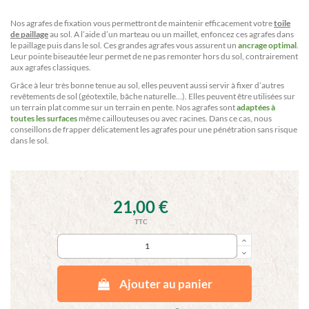
Nos agrafes de fixation vous permettront de maintenir efficacement votre
toile
de paillage
au sol. A l’aide d’un marteau ou un maillet, enfoncez ces agrafes dans
le paillage puis dans le sol. Ces grandes agrafes vous assurent un
ancrage optimal
.
Leur pointe biseautée leur permet de ne pas remonter hors du sol, contrairement
aux agrafes classiques.
Grâce à leur très bonne tenue au sol, elles peuvent aussi servir à fixer d’autres
revêtements de sol (géotextile, bâche naturelle…). Elles peuvent être utilisées sur
un terrain plat comme sur un terrain en pente. Nos agrafes sont
adaptées à
toutes les surfaces
même caillouteuses ou avec racines. Dans ce cas, nous
conseillons de frapper délicatement les agrafes pour une pénétration sans risque
dans le sol.
21,00 €
TTC
keyboard_arrow_up
keyboard_arrow_down
Ajouter au panier