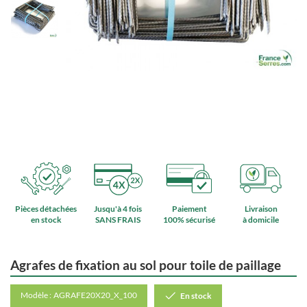
Pièces détachées
Jusqu'à 4 fois
Paiement
Livraison
en stock
SANS FRAIS
100% sécurisé
à domicile
Agrafes de fixation au sol pour toile de paillage
Modèle :
AGRAFE20X20_X_100
En stock