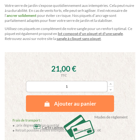
Votre serre de jardin s’expose quotidiennement aux intempéries. Cela peut nuire
à sa durabilité. En cas de vents forts, elle peut se fragiliser. Il est nécessaire de
l’
ancrer solidement
pour éviter ce risque. Nos piquets d’ancrage sont
parfaitement adaptés pour fixer votre serre de jardin et la stabiliser.
Utilisez ces piquets en complément de notre sangle pour un renfort optimal. Ce
piquet est également proposé en
lot composé d'un piquet et d'une sangle
.
Retrouvez aussi sur notre site la
sangle à cliquet sans piquet
.
21,00 €
TTC
keyboard_arrow_up
keyboard_arrow_down
Ajouter au panier
Modes de règlement
Frais de transport :
●
, prix dégressif selon quantité
Carte cadeau
● Retrait possible à notre entrepôt de Trégueux (22950) : 6€