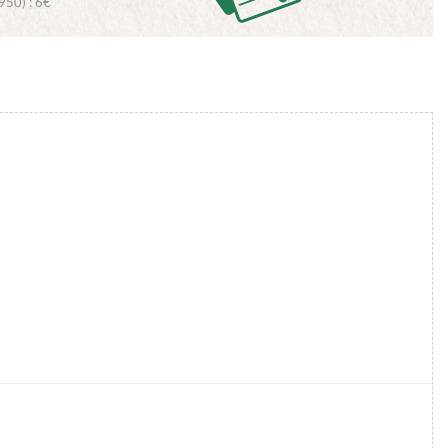
950) : 6€