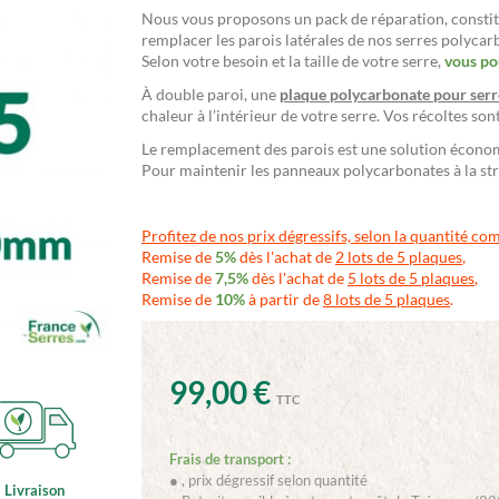
Nous vous proposons un pack de réparation, consti
remplacer les parois latérales de nos serres polycar
Selon votre besoin et la taille de votre serre,
vous po
À double paroi, une
plaque polycarbonate pour serr
chaleur à l’intérieur de votre serre. Vos récoltes son
Le remplacement des parois est une solution économ
Pour maintenir les panneaux polycarbonates à la str
Profitez de nos prix dégressifs, selon la quantité c
Remise de
5%
dès l'achat de
2 lots de 5 plaques
,
Remise de
7,5%
dès l'achat de
5 lots de 5 plaques
,
Remise de
10%
à partir de
8 lots de 5 plaques
.
99,00 €
TTC
Frais de transport :
●
, prix dégressif selon quantité
Livraison