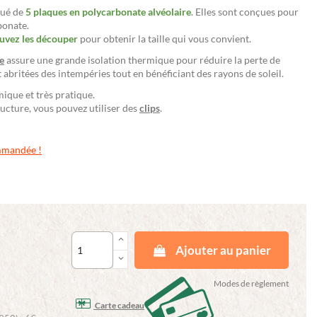
tué de
5 plaques en polycarbonate alvéolaire
. Elles sont conçues pour
bonate.
uvez les découper
pour obtenir la taille qui vous convient.
e
assure une grande isolation thermique pour réduire la perte de
t abritées des intempéries tout en bénéficiant des rayons de soleil.
ique et très pratique.
ucture, vous pouvez utiliser des
clips
.
ommandée !
keyboard_arrow_up
Ajouter au panier
keyboard_arrow_down
Modes de règlement
Carte cadeau