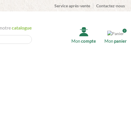
Service après-vente
Contactez-nous
 notre
catalogue
0
Mon
compte
Mon
panier