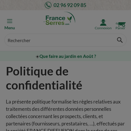
Aller
02 96 92 09 85
au
contenu
Menu
Connexion
Panier
☀️
Que faire au jardin en Août ?
Politique de
confidentialité
La présente politique formalise les règles relatives aux
traitements des différentes données personnelles
collectées concernant les prospects, clients, et
partenaires (fournisseurs, prestataires, …), effectués par
la société FRANCE DIFFUSION dans le cadre de ses