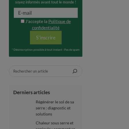
soyez informés avant tout le monde !
J'accepte la
Politique de
confidentialité
AGER
S'inscrire
* Désinscription possible à tout instant - Pas de spam
Rechercher
Derniers articles
Régénérer le sol de sa
serre : diagnostic et
solutions
Chaleur sous serre et
canicule : comment se