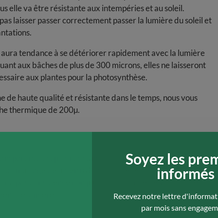
us elle va être résistante aux intempéries et au soleil.
pas laisser passer correctement passer la lumière du soleil et
ntations.
ura tendance à se détériorer rapidement avec la lumière
 Quant aux bâches de plus de 300 microns, elles ne laisseront
essaire aux plantes pour la photosynthèse.
e de haute qualité et résistante dans le temps, nous vous
he thermique de 200µ.
Soyez les pre
sparente est plus résistante qu’une bâche renforcée. En
informés
 au maillage de fils en nylon, mais ne rend pas la bâche de
e
n’a pas d’incidence non plus sur la qualité de vos cultures
ment de lumière.
Recevez notre lettre d'informat
par mois sans engagem