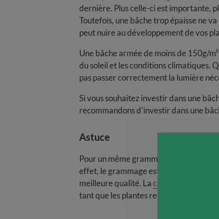
dernière. Plus celle-ci est importante, pl
Toutefois, une bâche trop épaisse ne va 
peut nuire au développement de vos pla
Une bâche armée de moins de 150g/m² a
du soleil et les conditions climatiques.
pas passer correctement la lumière néc
Si vous souhaitez investir dans une bâch
recommandons d’investir dans une bâc
Astuce
Pour un même grammage, une bâche tran
effet, le grammage est plus important dû
meilleure qualité. La
couleur de la bâch
tant que les plantes reçoivent suffisam