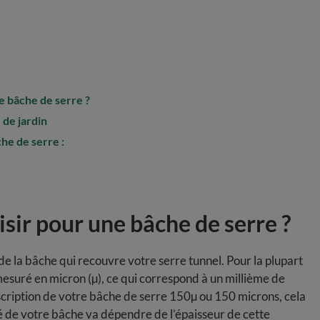
 bâche de serre ?
 de jardin
che de serre :
ir pour une bâche de serre ?
 la bâche qui recouvre votre serre tunnel. Pour la plupart
esuré en micron (µ), ce qui correspond à un millième de
escription de votre bâche de serre 150µ ou 150 microns, cela
é de votre bâche va dépendre de l’épaisseur de cette