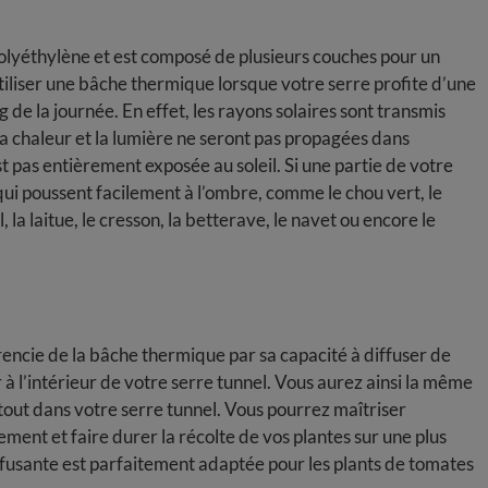
olyéthylène et est composé de plusieurs couches pour un
tiliser une bâche thermique lorsque votre serre profite d’une
g de la journée. En effet, les rayons solaires sont transmis
la chaleur et la lumière ne seront pas propagées dans
est pas entièrement exposée au soleil. Si une partie de votre
qui poussent facilement à l’ombre, comme le chou vert, le
l, la laitue, le cresson, la betterave, le navet ou encore le
encie de la bâche thermique par sa capacité à diffuser de
à l’intérieur de votre serre tunnel. Vous aurez ainsi la même
out dans votre serre tunnel. Vous pourrez maîtriser
ement et faire durer la récolte de vos plantes sur une plus
fusante est parfaitement adaptée pour les plants de tomates