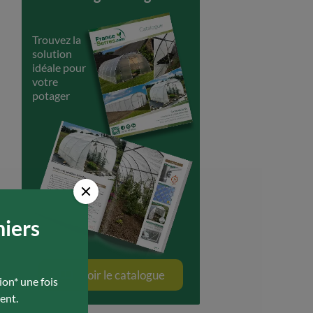
Trouvez la
solution
idéale pour
votre
potager
miers
Voir le catalogue
ion* une fois
ent.