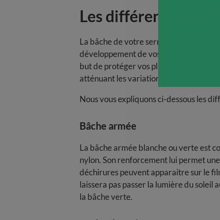
Les différentes bâch
La bâche de votre serre constitue l’élém
développement de vos légumes et la pro
but de protéger vos plants des condition
atténuant les variations de température
Nous vous expliquons ci-dessous les dif
Bâche armée
La bâche armée blanche ou verte est co
nylon. Son renforcement lui permet une 
déchirures peuvent apparaitre sur le fil
laissera pas passer la lumière du soleil
la bâche verte.