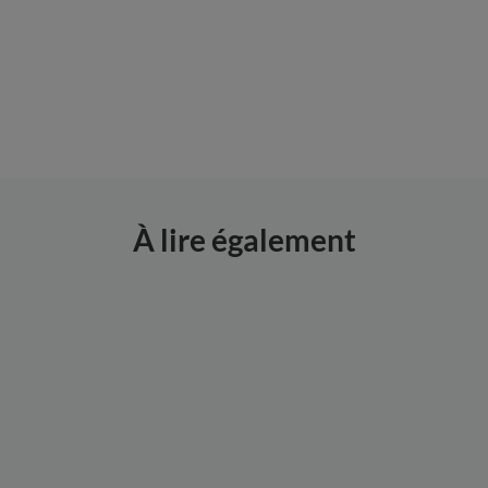
Que faire dans la
Comment changer
serre en octobre ?
la bâche d’une
serre de jardin ?
À lire également