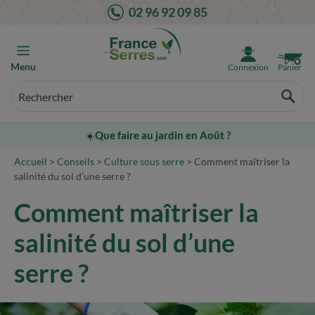
Aller
02 96 92 09 85
au
contenu
Menu
Connexion
Panier
☀️
Que faire au jardin en Août ?
Accueil
>
Conseils
>
Culture sous serre
>
Comment maîtriser la
salinité du sol d’une serre ?
Comment maîtriser la
salinité du sol d’une
serre ?