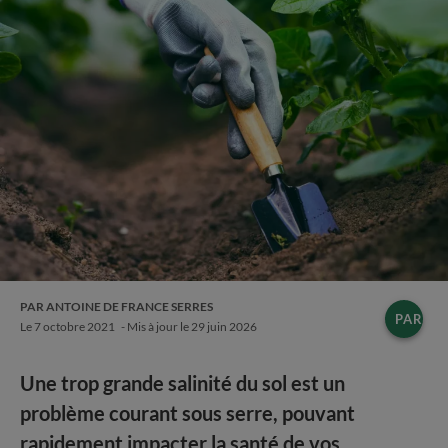
PAR ANTOINE DE FRANCE SERRES
PARTA
Le
7 octobre 2021
- Mis à jour le
29 juin 2026
Une trop grande salinité du sol est un
problème courant sous serre, pouvant
rapidement impacter la santé de vos