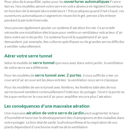
ouvertures automatiques
Pour plus de tranquillité, optez pour les
France
Serres. Nos modèles aèrent votre serre en votre absence et régulent l’ouverture
en fonction de la température extérieure ! Très pratiques quand il fait chaud, ces
ouvertures automatiques craignent en revanche le gel, pensez à les enlever
pendant la période hivernale.
Vous pouvez également ajouter un système d’aération forcée. Ce procédé
nécessite une installation électrique pour mettre un ventilateur extracteur d’air
dans votre serre de jardin. Ce système fournit le supplément d’air que
demandent, par exemple, des cultures spécifiques ou de grandes serres difficiles
à ventiler naturellement.
Aérer votre serre tunnel
serre tunnel
Selon le modèle de
que vous avez dans votre jardin, la ventilation
de votre serre sera différente.
serre tunnel avec 2 portes
Pour les modèles de
, il vous suffit de créer un
courant d’air en ouvrant les deux entrées : la ventilation sous serre classique.
Pour les modèles de serre tunnel avec fenêtres, les fenêtres latérales de nos
serres tunnel ventilent continuellement l’intérieur du potager. Ouvrir la porte ne
fera que renforcer le courant d’air pour amplifier encore plus l’aération.
Les conséquences d'une mauvaise aération
aération de votre serre de jardin
Une mauvaise
peut augmenter le taux
d'humidité et favoriser le développement des champignons et des maladies dans
votre potager. Le bon état de santé, la photosynthèse et la respiration de vos
plants dépendent d’une bonne maîtrise de la ventilation.