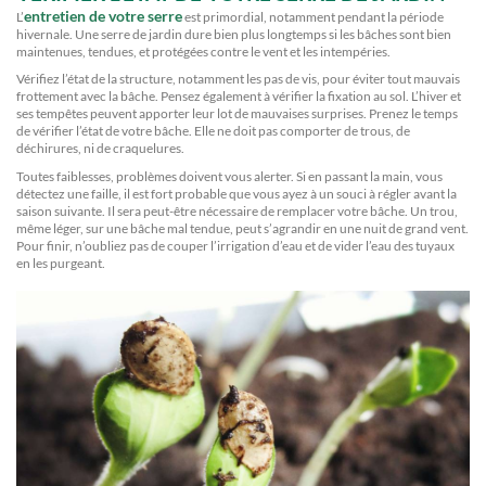
entretien de votre serre
L’
est primordial, notamment pendant la période
hivernale. Une serre de jardin dure bien plus longtemps si les bâches sont bien
maintenues, tendues, et protégées contre le vent et les intempéries.
Vérifiez l’état de la structure, notamment les pas de vis, pour éviter tout mauvais
frottement avec la bâche. Pensez également à vérifier la fixation au sol. L’hiver et
ses tempêtes peuvent apporter leur lot de mauvaises surprises. Prenez le temps
de vérifier l’état de votre bâche. Elle ne doit pas comporter de trous, de
déchirures, ni de craquelures.
Toutes faiblesses, problèmes doivent vous alerter. Si en passant la main, vous
détectez une faille, il est fort probable que vous ayez à un souci à régler avant la
saison suivante. Il sera peut-être nécessaire de remplacer votre bâche. Un trou,
même léger, sur une bâche mal tendue, peut s’agrandir en une nuit de grand vent.
Pour finir, n’oubliez pas de couper l’irrigation d’eau et de vider l’eau des tuyaux
en les purgeant.