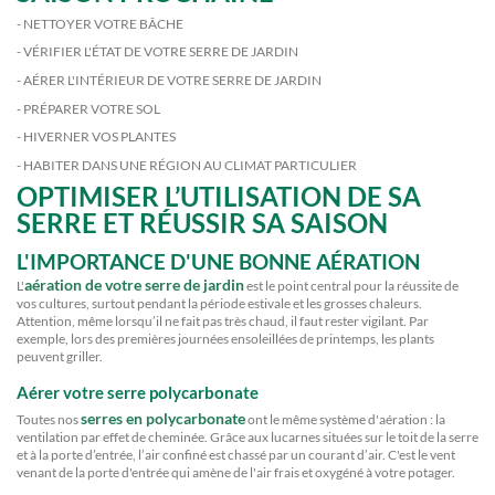
- NETTOYER VOTRE BÂCHE
- VÉRIFIER L'ÉTAT DE VOTRE SERRE DE JARDIN
- AÉRER L'INTÉRIEUR DE VOTRE SERRE DE JARDIN
- PRÉPARER VOTRE SOL
- HIVERNER VOS PLANTES
- HABITER DANS UNE RÉGION AU CLIMAT PARTICULIER
OPTIMISER L’UTILISATION DE SA
SERRE ET RÉUSSIR SA SAISON
L'IMPORTANCE D'UNE BONNE AÉRATION
aération de votre serre de jardin
L'
est le point central pour la réussite de
vos cultures, surtout pendant la période estivale et les grosses chaleurs.
Attention, même lorsqu’il ne fait pas très chaud, il faut rester vigilant. Par
exemple, lors des premières journées ensoleillées de printemps, les plants
peuvent griller.
Aérer votre serre polycarbonate
serres en polycarbonate
Toutes nos
ont le même système d'aération : la
ventilation par effet de cheminée. Grâce aux lucarnes situées sur le toit de la serre
et à la porte d’entrée, l’air confiné est chassé par un courant d’air. C'est le vent
venant de la porte d'entrée qui amène de l'air frais et oxygéné à votre potager.