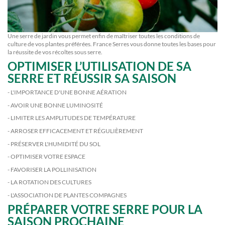
Une
serre de jardin
vous permet enfin de maîtriser toutes les conditions de
culture de vos plantes préférées. France Serres vous donne toutes les bases pour
la réussite de vos récoltes sous serre.
OPTIMISER L’UTILISATION DE SA
SERRE ET RÉUSSIR SA SAISON
- L'IMPORTANCE D'UNE BONNE AÉRATION
- AVOIR UNE BONNE LUMINOSITÉ
- LIMITER LES AMPLITUDES DE TEMPÉRATURE
- ARROSER EFFICACEMENT ET RÉGULIÈREMENT
- PRÉSERVER L'HUMIDITÉ DU SOL
- OPTIMISER VOTRE ESPACE
- FAVORISER LA POLLINISATION
- LA ROTATION DES CULTURES
- L'ASSOCIATION DE PLANTES COMPAGNES
PRÉPARER VOTRE SERRE POUR LA
SAISON PROCHAINE