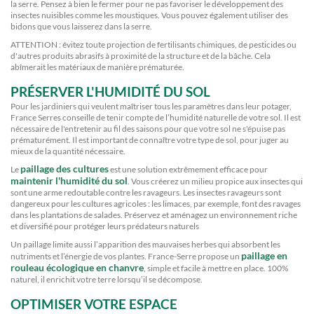
la serre. Pensez à bien le fermer pour ne pas favoriser le développement des
insectes nuisibles comme les moustiques. Vous pouvez également utiliser des
bidons que vous laisserez dans la serre.
ATTENTION : évitez toute projection de fertilisants chimiques, de pesticides ou
d'autres produits abrasifs à proximité de la structure et de la bâche. Cela
abîmerait les matériaux de manière prématurée.
PRÉSERVER L'HUMIDITÉ DU SOL
Pour les jardiniers qui veulent maîtriser tous les paramètres dans leur potager,
France Serres conseille de tenir compte de l’humidité naturelle de votre sol. Il est
nécessaire de l'entretenir au fil des saisons pour que votre sol ne s'épuise pas
prématurément. Il est important de connaître votre type de sol, pour juger au
mieux de la quantité nécessaire.
paillage des cultures
Le
est une solution extrêmement efficace pour
maintenir l'humidité du sol
. Vous créerez un milieu propice aux insectes qui
sont une arme redoutable contre les ravageurs. Les insectes ravageurs sont
dangereux pour les cultures agricoles : les limaces, par exemple, font des ravages
dans les plantations de salades. Préservez et aménagez un environnement riche
et diversifié pour protéger leurs prédateurs naturels
Un paillage limite aussi l’apparition des mauvaises herbes qui absorbent les
paillage en
nutriments et l’énergie de vos plantes. France-Serre propose un
rouleau écologique en chanvre
, simple et facile à mettre en place. 100%
naturel, il enrichit votre terre lorsqu’il se décompose.
OPTIMISER VOTRE ESPACE