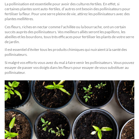
La pollinisation est essentielle pour avoir des cultures fertiles. En effet, si
certaines plantes sont auto-fertiles, d’autres ont besoin des pollinisateurs pour
fertiliser la fleur. Pour une serre pleine de vie, attirez les pollinisateurs avec des
plantes mellifères.
Ces fleurs, riches en nectar comme l'achillée ou la bourrache, ont un certain
succès auprès des pollinisateurs. Vos meilleurs alliés seront les papillons, les
abeilles et les bourdons, tous très efficaces pour fertiliser les plants de votre serre
de jardin.
Il est essentiel d’éviter tous les produits chimiques qui nuiraient à la santé des
pollinisateurs.
Si malgré vos efforts vous avez du mal à faire venir les pollinisateurs. Vous pouvez
essayer de passer vos doigts dans les fleurs pour essayer de vous substituer au
pollinisateur.