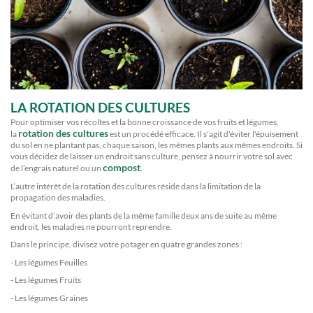
LA ROTATION DES CULTURES
Pour optimiser vos récoltes et la bonne croissance de vos fruits et légumes,
rotation des cultures
la
est un procédé efficace. Il s'agit d'éviter l'épuisement
du sol en ne plantant pas, chaque saison, les mêmes plants aux mêmes endroits. Si
vous décidez de laisser un endroit sans culture, pensez à nourrir votre sol avec
compost
de l’engrais naturel ou un
.
L’autre intérêt de la rotation des cultures réside dans la limitation de la
propagation des maladies.
En évitant d’avoir des plants de la même famille deux ans de suite au même
endroit, les maladies ne pourront reprendre.
Dans le principe, divisez votre potager en quatre grandes zones :
- Les légumes Feuilles
- Les légumes Fruits
- Les légumes Graines