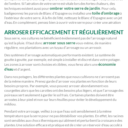
de l’ombre. Si l’aération de votre serre est vitale lors des fortes chaleurs, des
ombrer votre serre de jardin
techniques existent aussi pour
. Pour cela,
toile d’ombrage
badigeonnez les parois de Blanc d’Espagne ou installez une
à
l’extérieur de votre serre. À la fin de l’été, nettoyez le Blanc d’Espagne avec un jet
d’eau.En complément, pensez bien à ouvrir votre serre pour créer une aération
ARROSER EFFICACEMENT ET RÉGULIÈREMENT
Sous serre, vos cultures ne bénéficient évidemment pas de l’arrosage naturel
arroser sous serre
qu’est la pluie. Il faut donc
vous-même, de manière
régulière, vos plantations avec un tuyau d’arrosage ou un arrosoir.
Des systèmes d'arrosage automatiques performants existent. Le système de
goutte à goutte, par exemple, est simple à installer et discret dans votre potager.
économie
Les zones à arroser sont choisies et ciblées, vous ferez alors une
d'eau
et d'argent.
Dans nos potagers, les différentes plantes que nous cultivons ne s'arrosent pas
de la même manière. Prenez garde d’arroser vos plantes en fonction de leurs
besoins propres. Par exemple, vous pouvez arroser abondamment vos
courgettes alors que les carottes ont des besoins plus légers, et que l’arrosage des
poireaux sert seulement à garder le sol frais. Certaines plantes doivent être
arrosées à leur pied et non sur leurs feuilles pour éviter le développement du
mildiou.
Pendant votre arrosage, veillez à ce que l’eau soit sensiblement à la même
température que la serre pour ne pas déstabiliser vos plantes. En effet, les racines
sont sensibles aux chocs thermiques qui abîment et perturbent la croissance des
plantes.Une solution efficace et pratique est de créer un réservoir d'eau accolé à