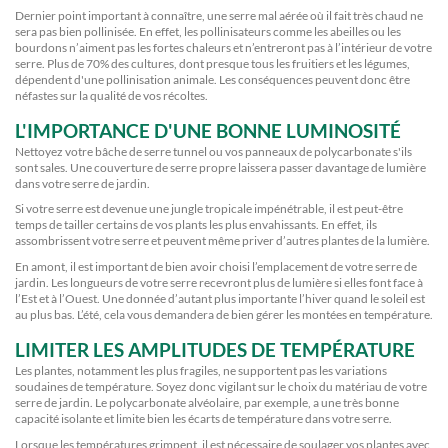
Dernier point important à connaître, une serre mal aérée où il fait très chaud ne
sera pas bien pollinisée. En effet, les pollinisateurs comme les abeilles ou les
bourdons n’aiment pas les fortes chaleurs et n’entreront pas à l’intérieur de votre
serre. Plus de 70% des cultures, dont presque tous les fruitiers et les légumes,
dépendent d'une pollinisation animale. Les conséquences peuvent donc être
néfastes sur la qualité de vos récoltes.
L'IMPORTANCE D'UNE BONNE LUMINOSITÉ
Nettoyez votre bâche de serre tunnel ou vos panneaux de polycarbonate s'ils
sont sales. Une couverture de serre propre laissera passer davantage de lumière
dans votre serre de jardin.
Si votre serre est devenue une jungle tropicale impénétrable, il est peut-être
temps de tailler certains de vos plants les plus envahissants. En effet, ils
assombrissent votre serre et peuvent même priver d’autres plantes de la lumière.
En amont, il est important de bien avoir choisi l’emplacement de votre serre de
jardin. Les longueurs de votre serre recevront plus de lumière si elles font face à
l’Est et à l’Ouest. Une donnée d’autant plus importante l’hiver quand le soleil est
au plus bas. L’été, cela vous demandera de bien gérer les montées en température.
LIMITER LES AMPLITUDES DE TEMPÉRATURE
Les plantes, notamment les plus fragiles, ne supportent pas les variations
soudaines de température. Soyez donc vigilant sur le choix du matériau de votre
serre de jardin. Le polycarbonate alvéolaire, par exemple, a une très bonne
capacité isolante et limite bien les écarts de température dans votre serre.
Lorsque les températures grimpent, il est nécessaire de soulager vos plantes avec