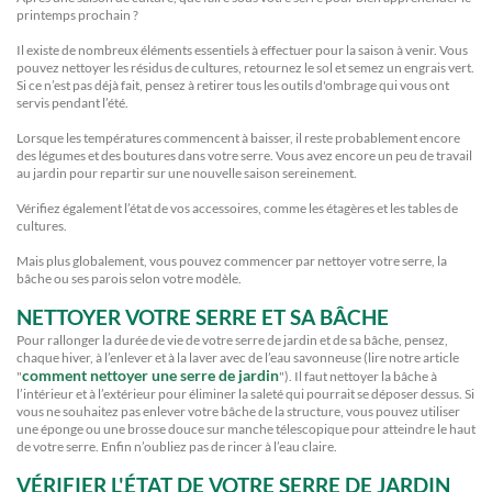
printemps prochain ?
Il existe de nombreux éléments essentiels à effectuer pour la saison à venir. Vous
pouvez nettoyer les résidus de cultures, retournez le sol et semez un engrais vert.
Si ce n’est pas déjà fait, pensez à retirer tous les outils d'ombrage qui vous ont
servis pendant l’été.
Lorsque les températures commencent à baisser, il reste probablement encore
des légumes et des boutures dans votre serre. Vous avez encore un peu de travail
au jardin pour repartir sur une nouvelle saison sereinement.
Vérifiez également l’état de vos accessoires, comme les étagères et les tables de
cultures.
Mais plus globalement, vous pouvez commencer par nettoyer votre serre, la
bâche ou ses parois selon votre modèle.
NETTOYER VOTRE SERRE ET SA BÂCHE
Pour rallonger la durée de vie de votre serre de jardin et de sa bâche, pensez,
chaque hiver, à l’enlever et à la laver avec de l’eau savonneuse (lire notre article
comment nettoyer une serre de jardin
"
"). Il faut nettoyer la bâche à
l’intérieur et à l’extérieur pour éliminer la saleté qui pourrait se déposer dessus. Si
vous ne souhaitez pas enlever votre bâche de la structure, vous pouvez utiliser
une éponge ou une brosse douce sur manche télescopique pour atteindre le haut
de votre serre. Enfin n’oubliez pas de rincer à l’eau claire.
VÉRIFIER L'ÉTAT DE VOTRE SERRE DE JARDIN