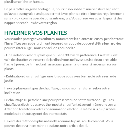
plus il sera riche en humus.
En plus d’être un geste écologique, nourrir son sol de manière naturelle plutôt
qu’avec des engrais classiques permet à vos plants d’être alimentés régulièrement
sans « pic » comme avec de puissants engrais. Vous préservez aussi la qualité des
nappes phréatiques de votre région.
HIVERNER VOS PLANTES
Vous voulez protéger vos cultures, notamment les plantes frileuses, pendant tout
l’hiver ? Les serres de jardin ont besoin d’un coup de pouce et d’être bien isolées
pour résister au gel, nous conseillons pour cela :
- Une isolation avec du plastique bulle de 30 mm de préférence. En effet, il est
vain de chauffer votre serre de jardin si vous ne l'avez pas isolée au préalable.
Facile à poser, ce film isolant laisse aussi passer la luminosité nécessaire à vos
plants.
- L'utilisation d'un chauffage, une fois que vous avez bien isolé votre serre de
jardin.
Il existe plusieurs types de chauffage, plus ou moins naturel, selon votre
inclination.
Le chauffage au pétrole blanc pour préserver une petite surface du gel. Les
chauffages électriques avec thermostat chauffent et aèrent même une serre.
Attention toutefois à votre consommation électrique même si la plupart des
modèles de chauffage ont des thermostats.
Il existe des méthodes plus naturelles comme le paillis ou le compost. Vous
pouvez découvrir ces méthodes dans notre article dédié.