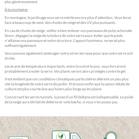
plus généreusement.
À la montagne
En montagne, le jardinage sous serre mérite encore plus d’attention. Vous ferez
face à beaucoup de vent, des chutes de neige et des UV plus puissants.
En cas de chutes de neige, veillez à bien enlever vos panneaux de polycarbonate.
Sinon, dégagez la neige de la toiture de votre serre pour éviter que le poids
n'affaisse vos panneaux et votre structure. L’apport lumineux, ne serait plus
suffisant également.
Vous pouvez également aménager votre sol en terrasse pour que votre serre soit
droite.
Les écarts de température importants, entre la nuit et le jour, vous forceront
probablement à isoler la serre. Vos plants seront alors protégés contre le gel.
Il est évident que ces conditions climatiques particulières altèrent un peu plus
vite la longévité de votre serre de jardin. Précisons enfin que la saison idéale de
culture est plus courte due aux hivers plus longs qu’en plaine
Concernant les serres tunnels, la pose d’un fil Deltane est indispensable. Le poids
de la neige aura tôt fait de détériorer vote bâche, si vous n’en posez pas.