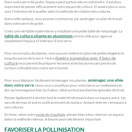
Dans votre serre de jardin, l’espace peut parfois vite se restreindre. Il est donc
important de penser efficacement votre espace de culture. D’autant plus si vous
avez l’intention de travailler selon la méthode de rotation des cultures.
Dans cette optique, vous pouvez commencer par aménager un plan de travail
dans votre serre de jardin.
Créez une véritable maternité en y installant une petite table de rempotage. La
table de culture pliante en aluminium
est très utile pour agencer
simplement l'espace à l'intérieur d'une serre.
Pour encore plus de plantes, vous pouvez mettre en place de petites étagères le
étagère suspendue avec 4 bacs de
long des parois de la serre. Notre
culture
vous permet de préparer les semis et les boutures sans perdre de
surface cultivable dans votre serre tunnel.
aménagez une allée
Pour vous déplacer facilement et ménager vos plantes,
dans votre serre
. Nous vous conseillons pour votre terre un revêtement en
dur qui emmagasine bien la chaleur, idéal surtout pendant les épisodes de froid.
Pensez également à stocker tout le matériel nécessaire dans un espace autre. Les
sacs de terreau et autres outils prennent de la place. Autant réserver cet espace à
vos cultures.
En hiver, selon votre
mode de chauffage
, pensez bien à leur réserver un espace.
Selon la méthode retenue, le besoin peut vite devenir important.
FAVORISER LA POLLINISATION