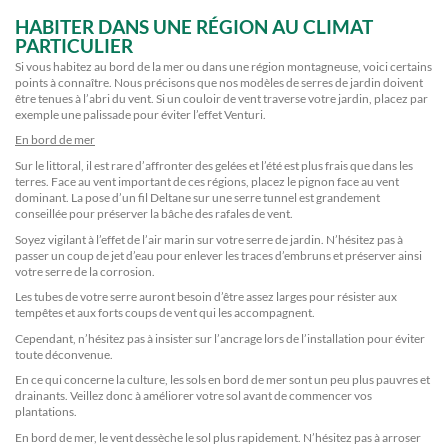
HABITER DANS UNE RÉGION AU CLIMAT
PARTICULIER
Si vous habitez au bord de la mer ou dans une région montagneuse, voici certains
points à connaître. Nous précisons que nos modèles de serres de jardin doivent
être tenues à l’abri du vent. Si un couloir de vent traverse votre jardin, placez par
exemple une palissade pour éviter l’effet Venturi.
En bord de mer
Sur le littoral, il est rare d’affronter des gelées et l’été est plus frais que dans les
terres. Face au vent important de ces régions, placez le pignon face au vent
dominant. La pose d’un fil Deltane sur une serre tunnel est grandement
conseillée pour préserver la bâche des rafales de vent.
Soyez vigilant à l’effet de l’air marin sur votre serre de jardin. N’hésitez pas à
passer un coup de jet d’eau pour enlever les traces d’embruns et préserver ainsi
votre serre de la corrosion.
Les tubes de votre serre auront besoin d’être assez larges pour résister aux
tempêtes et aux forts coups de vent qui les accompagnent.
Cependant, n’hésitez pas à insister sur l’ancrage lors de l’installation pour éviter
toute déconvenue.
En ce qui concerne la culture, les sols en bord de mer sont un peu plus pauvres et
drainants. Veillez donc à améliorer votre sol avant de commencer vos
plantations.
En bord de mer, le vent dessèche le sol plus rapidement. N’hésitez pas à arroser