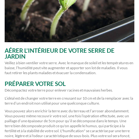
AÉRER L'INTÉRIEUR DE VOTRE SERRE DE
JARDIN
Veillez à bien ventiler votre serre. Avec le manque de soleil et les températures en
baisse, l’humidité peut vite augmenter et apporter son lot de maladies. Il vous
faut retirer les plants malades et évacuer la condensation.
PRÉPARER VOTRE SOL
Décompactez votre terre pour enlever racines et mauvaises herbes.
L’idéal est de changer votre terre en creusant sur 10 cm et de la remplacer avec la
terre d’un endroit non utilisé pour une quelconque culture.
Vous pouvez alors enrichir la terre avec du terreau et l’arroser abondamment.
Vous pouvez même recouvrir votre sol, une fois l’opération effectuée, avec un
paillage d’une épaisseur de 5cm pour qu’il se décompose dans le temps. Une
terre bien décomposée produit ce qu'on appelle le humus, qui participe à la
fertilité et à la stabilité de votre sol. L"humification" se caractérise par une terre
noire, légère et à l'odeur caractéristique de sous-bois. Plus votre sol sera foncé,