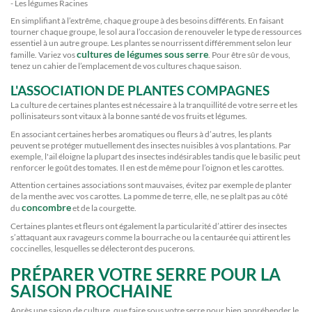
- Les légumes Racines
En simplifiant à l’extrême, chaque groupe à des besoins différents. En faisant
tourner chaque groupe, le sol aura l’occasion de renouveler le type de ressources
essentiel à un autre groupe. Les plantes se nourrissent différemment selon leur
cultures de légumes sous serre
famille. Variez vos
. Pour être sûr de vous,
tenez un cahier de l’emplacement de vos cultures chaque saison.
L'ASSOCIATION DE PLANTES COMPAGNES
La culture de certaines plantes est nécessaire à la tranquillité de votre serre et les
pollinisateurs sont vitaux à la bonne santé de vos fruits et légumes.
En associant certaines herbes aromatiques ou fleurs à d’autres, les plants
peuvent se protéger mutuellement des insectes nuisibles à vos plantations. Par
exemple, l'ail éloigne la plupart des insectes indésirables tandis que le basilic peut
renforcer le goût des tomates. Il en est de même pour l’oignon et les carottes.
Attention certaines associations sont mauvaises, évitez par exemple de planter
de la menthe avec vos carottes. La pomme de terre, elle, ne se plaît pas au côté
concombre
du
et de la courgette.
Certaines plantes et fleurs ont également la particularité d’attirer des insectes
s’attaquant aux ravageurs comme la bourrache ou la centaurée qui attirent les
coccinelles, lesquelles se délecteront des pucerons.
PRÉPARER VOTRE SERRE POUR LA
SAISON PROCHAINE
Après une saison de culture, que faire sous votre serre pour bien appréhender le