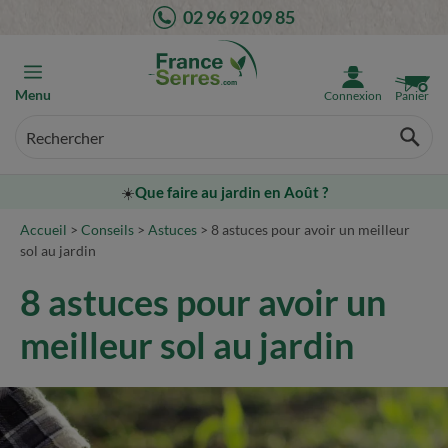
Aller
02 96 92 09 85
au
contenu
Menu
Connexion
Panier
☀️
Que faire au jardin en Août ?
Accueil
>
Conseils
>
Astuces
>
8 astuces pour avoir un meilleur
sol au jardin
8 astuces pour avoir un
meilleur sol au jardin