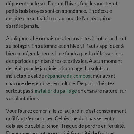
déposent sur le sol. Durant l’hiver, feuilles mortes et
petits bois broyés sont en abondance. En découle
ensuite une activité tout au long de l’année qui ne
s’arrête jamais.
Appliquons désormais nos découvertes à notre jardin et
au potager. En automne et en hiver, il faut s’appliquer à
bien protéger la terre. Il ne faudra pas la délaisser lors
des périodes printanières et estivales. Aucun moment
de répit pour le jardinier, dommage. La solution
inéluctable est de
répandre du compost
mûr avant
chacune de vos mises en culture. De plus, n’hésitez
surtout pas à
installer du paillage
en chanvre naturel sur
vos plantations.
Vous l’aurez compris, le sol au jardin, c’est constamment
qu’il faut s’en occuper. Celui-ci ne doit pas se sentir
délaissé ou oublié. Sinon, il risque de perdre en fertilité.
Et vous verrez votre quantité & qualité de fruits et