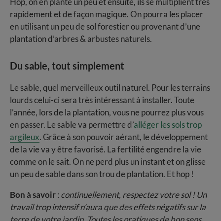
Hop, on en plante un peu et ensuite, ils se multiplient très
rapidement et de façon magique. On pourra les placer
en utilisant un peu de sol forestier ou provenant d’une
plantation d’arbres & arbustes naturels.
Du sable, tout simplement
Le sable, quel merveilleux outil naturel. Pour les terrains
lourds celui-ci sera très intéressant à installer. Toute
l’année, lors de la plantation, vous ne pourrez plus vous
en passer. Le sable va permettre d’
alléger les sols trop
argileux
. Grâce à son pouvoir aérant, le développement
de la vie va y être favorisé. La fertilité engendre la vie
comme on le sait. On ne perd plus un instant et on glisse
un peu de sable dans son trou de plantation. Et hop !
Bon à savoir
:
continuellement, respectez votre sol ! Un
travail trop intensif n’aura que des effets négatifs sur la
terre de votre jardin. Toutes les pratiques de bon sens