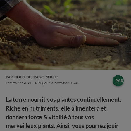
PAR PIERRE DE FRANCE SERRES
PARTA
Le
9 février 2021
- Mis à jour le
27 février 2024
La terre nourrit vos plantes continuellement.
Riche en nutriments, elle alimentera et
donnera force & vitalité à tous vos
merveilleux plants. Ainsi, vous pourrez jouir