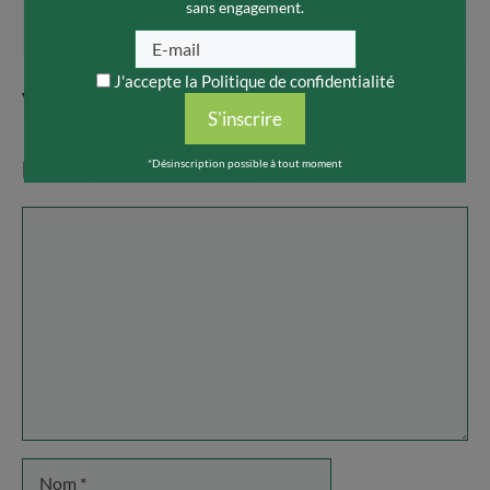
quelques conseils au travers de mes articles.
sans engagement.
J'accepte la
Politique de confidentialité
Vos commentaires
S'inscrire
*Désinscription possible à tout moment
Laisser un commentaire
Commentaire
Nom