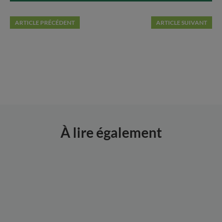
ARTICLE PRÉCÉDENT
ARTICLE SUIVANT
Le sol de son jardin
Que semer au
mois de Mars ?
À lire également