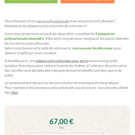
Vous disposez d’une
serre polycarbonate
mais ses parois sont abimées ?
Remplacez les plaques polycarbonate de votre serre !
Nous vous proposons un pack de réparation, constitué de
5 plaques en
polycarbonate alvéolaire
. Elles sont conçues pour remplacer les parois latérales
de nos serres polycarbonate.
Selon votre besoin et la taille de votre serre,
vous pouvez les découper
pour
obtenir la taille qui vous convient.
À double paroi, une
plaque polycarbonate pour serre
assure une grande
isolation thermique pour réduire la perte de chaleur à l’intérieur de votre serre.
Vos récoltes sont abritées des intempéries tout en bénéficiant des rayons de
soleil.
Le remplacement des parois est une solution économique et très pratique.
Pour maintenir les panneaux polycarbonates à la structure, vous pouvez utiliser
des
clips
.
67,00 €
TTC