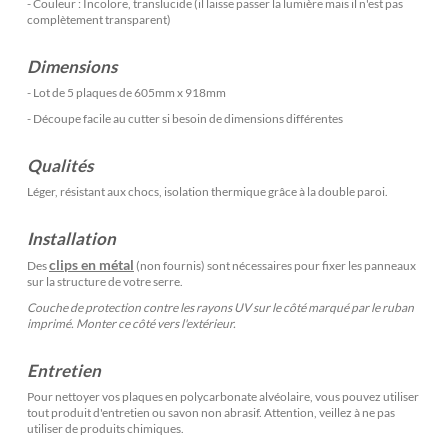
- Couleur : Incolore, translucide (il laisse passer la lumière mais il n'est pas
complètement transparent)
Dimensions
- Lot de 5 plaques de 605mm x 918mm
- Découpe facile au cutter si besoin de dimensions différentes
Qualités
Léger, résistant aux chocs, isolation thermique grâce à la double paroi.
Installation
clips en métal
Des
(non fournis) sont nécessaires pour fixer les panneaux
sur la structure de votre serre.
Couche de protection contre les rayons UV sur le côté marqué par le ruban
imprimé. Monter ce côté vers l'extérieur.
Entretien
Pour nettoyer vos plaques en polycarbonate alvéolaire, vous pouvez utiliser
tout produit d'entretien ou savon non abrasif. Attention, veillez à ne pas
utiliser de produits chimiques.