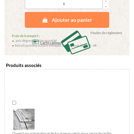
keyboard_arrow_up
keyboard_arrow_down
Ajouter au panier
Modes de règlement
Frais de transport :
●
, prix dégressif selon quantité
Carte cadeau
● Retrait possible à notre entrepôt de Trégueux (22950) : 6€
Produits associés
Ouverture automatique de lucarne ou vérin pour serre de jardin