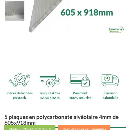
Pièces détachées
Jusqu'à 4 fois
Paiement
Livraison
en stock
SANS FRAIS
100% sécurisé
à domicile
5 plaques en polycarbonate alvéolaire 4mm de
605x918mm
Modèle :
PANA605918_X_5
Dernières pièces disponibles