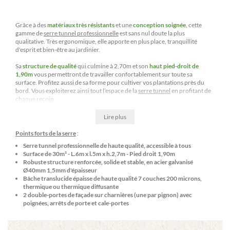
Grâce à des
matériaux très résistants
et une
conception soignée
, cette
gamme de
serre tunnel professionnelle
est sans nul doute la plus
qualitative. Très ergonomique, elle apporte en plus place, tranquillité
d'esprit et bien-être au jardinier.
Sa
structure de qualité
qui culmine à 2,70m et son
haut pied-droit de
1,90m
vous permettront de travailler confortablement sur toute sa
surface. Profitez aussi de sa forme pour cultiver vos plantations près du
bord. Vous exploiterez ainsi tout l’espace de la
serre tunnel
en profitant de
chaque recoin.
Lire plus
Points forts de la serre
:
Serre tunnel professionnelle de haute qualité, accessible à tous
Surface de 30m² - L.6m x l.5m x h.2,7m - Pied droit 1,90m
Robuste structure renforcée, solide et stable, en acier galvanisé
Ø40mm 1,5mm d'épaisseur
Bâche translucide épaisse de haute qualité 7 couches 200 microns,
thermique ou thermique diffusante
2 double-portes de façade sur charnières (une par pignon) avec
poignées, arrêts de porte et cale-portes