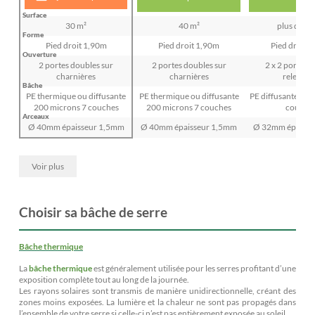
Surface
30 m²
40 m²
plus de 20
Forme
Pied droit 1,90m
Pied droit 1,90m
Pied droit 
Ouverture
2 portes doubles sur
2 portes doubles sur
2 x 2 portes e
charnières
charnières
relevabl
Bâche
PE thermique ou diffusante
PE thermique ou diffusante
PE diffusante 200
200 microns 7 couches
200 microns 7 couches
couche
Arceaux
Ø 40mm épaisseur 1,5mm
Ø 40mm épaisseur 1,5mm
Ø 32mm épaisse
Voir plus
Choisir sa bâche de serre
Bâche thermique
La
bâche thermique
est généralement utilisée pour les serres profitant d’une
exposition complète tout au long de la journée.
Les rayons solaires sont transmis de manière unidirectionnelle, créant des
zones moins exposées. La lumière et la chaleur ne sont pas propagés dans
l’ensemble de votre serre si celle-ci n’est pas entièrement exposée au soleil.