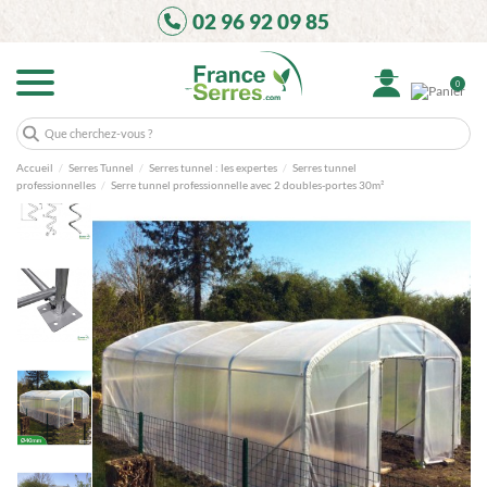
02 96 92 09 85
0
Accueil
Serres Tunnel
Serres tunnel : les expertes
Serres tunnel
professionnelles
Serre tunnel professionnelle avec 2 doubles-portes 30m²