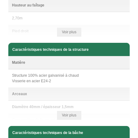
Hauteur au faîtage
2,70m
Pied droit
Voir plus
1,90m
Caractéristiques techniques de la structure
Espacement entre arceaux
Matière
~1,5m
Structure 100% acier galvanisé à chaud
Visserie en acier E24-2
Double-porte
Arceaux
1,50m de large x 1,96m de haut
1 battant mesure 73cm de large x 1,96m de haut
Diamètre 40mm / épaisseur 1,5mm
Voir plus
Composition de la structure
5 arceaux à pied droit
Caractéristiques techniques de la bâche