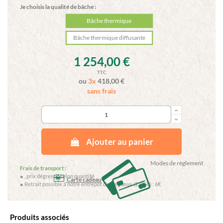
Je choisis la qualité de bâche :
Bâche thermique
Bâche thermique diffusante
1 254,00 €
TTC
ou
3x
418,00
€
sans frais
keyboard_arrow_up
keyboard_arrow_down
Ajouter au panier
Modes de règlement
Frais de transport :
●
, prix dégressif selon quantité
Carte cadeau
● Retrait possible à notre entrepôt de Trégueux (22950) : 6€
Produits associés