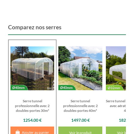
Comparez nos serres
Serre tunnel
Serre tunnel
Serre tunnel prof
professionnelle avec 2
professionnelle avec 2
avec aérations 
doubles-portes 30m²
doubles-portes 40m²
48m²
1254.00 €
1497.00 €
1824.00
Ajouter au panier
Voir le produit
Voir le pro