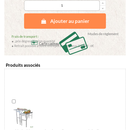
keyboard_arrow_up
keyboard_arrow_down
Ajouter au panier
Modes de règlement
Frais de transport :
●
, prix dégressif selon quantité
Carte cadeau
● Retrait possible à notre entrepôt de Trégueux (22950) : 6€
Produits associés