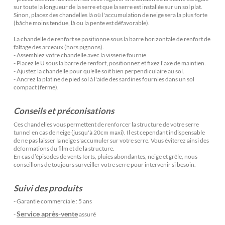
sur toute la longueur de la serre et que la serre est installée sur un sol plat.
Sinon, placez des chandelles là où l'accumulation de neige sera la plus forte
(bâche moins tendue, là ou la pente est défavorable).
La chandelle de renfort se positionne sous la barre horizontale de renfort de
faîtage des arceaux (hors pignons).
- Assemblez votre chandelle avec la visserie fournie.
- Placez le U sous la barre de renfort, positionnez et fixez l'axe de maintien.
- Ajustez la chandelle pour qu'elle soit bien perpendiculaire au sol.
- Ancrez la platine de pied sol à l'aide des sardines fournies dans un sol
compact (ferme).
Conseils et préconisations
Ces chandelles vous permettent de renforcer la structure de votre serre
tunnel en cas de neige (jusqu'à 20cm maxi). Il est cependant indispensable
de ne pas laisser la neige s'accumuler sur votre serre. Vous éviterez ainsi des
déformations du film et de la structure.
En cas d’épisodes de vents forts, pluies abondantes, neige et grêle, nous
conseillons de toujours surveiller votre serre pour intervenir si besoin.
Suivi des produits
- Garantie commerciale : 5 ans
Service après-vente
-
assuré