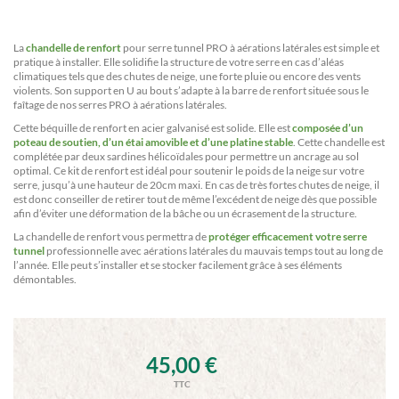
La
chandelle de renfort
pour serre tunnel PRO à aérations latérales est simple et
pratique à installer. Elle solidifie la structure de votre serre en cas d’aléas
climatiques tels que des chutes de neige, une forte pluie ou encore des vents
violents. Son support en U au bout s’adapte à la barre de renfort située sous le
faîtage de nos serres PRO à aérations latérales.
Cette béquille de renfort en acier galvanisé est solide. Elle est
composée d’un
poteau de soutien, d’un étai amovible et d’une platine stable
. Cette chandelle est
complétée par deux sardines hélicoïdales pour permettre un ancrage au sol
optimal. Ce kit de renfort est idéal pour soutenir le poids de la neige sur votre
serre, jusqu’à une hauteur de 20cm maxi. En cas de très fortes chutes de neige, il
est donc conseiller de retirer tout de même l’excédent de neige dès que possible
afin d’éviter une déformation de la bâche ou un écrasement de la structure.
La chandelle de renfort vous permettra de
protéger efficacement votre serre
tunnel
professionnelle avec aérations latérales du mauvais temps tout au long de
l’année. Elle peut s’installer et se stocker facilement grâce à ses éléments
démontables.
45,00 €
TTC