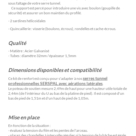
sous faîtage de votre serre tunnel.
Ce support est percé pour introduire une vis avec boulon (goupille de
sécurité) et assurer un bon maintien du profilé.
- 2 sardines hélicoïdales
- Quincaillerie : visserie (boulons, écrous), rondelles et cache-écrous.
Qualité
- Matière : Acier Galvanisé
- Tubes : diamètre 32mm / épaisseur 1,5mm
Dimensions disponibles et compatibilité
serres tunnel
Ce kit de renfort est conçu pour s'adapter à nos
professionnelles SERSPAL avec aérations latérales
.
Le poteau de soutien mesure 2,49m de haut pour une hauteur utile totale de
2,44m (de l'intérieur du U au bas de la platine de pied). Il est composé d'un
bas de pied de 1,51m et d'un haut de pied de 1,05m.
Mise en place
En fonction de la situation :
- évaluez la tension du film et les pentes de l'arceau.
- placez des chandelles à intervalle régulier si la tension de la bâche est égale