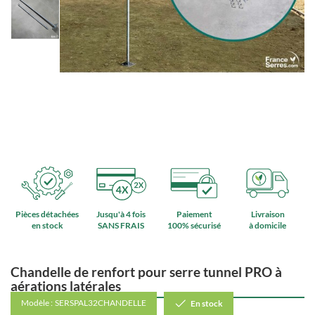
Pièces détachées
Jusqu'à 4 fois
Paiement
Livraison
en stock
SANS FRAIS
100% sécurisé
à domicile
Chandelle de renfort pour serre tunnel PRO à
aérations latérales
Modèle :
SERSPAL32CHANDELLE
En stock