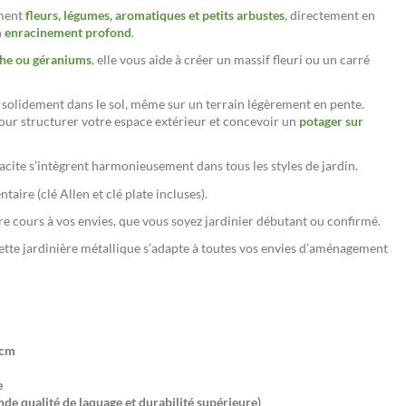
ement
fleurs, légumes, aromatiques et petits arbustes
, directement en
n
enracinement profond
.
nthe ou géraniums
, elle vous aide à créer un massif fleuri ou un carré
 solidement dans le sol, même sur un terrain légèrement en pente.
ur structurer votre espace extérieur et concevoir un
potager sur
hracite s’intègrent harmonieusement dans tous les styles de jardin.
taire (clé Allen et clé plate incluses).
ibre cours à vos envies, que vous soyez jardinier débutant ou confirmé.
cette jardinière métallique s’adapte à toutes vos envies d’aménagement
0cm
e
nde qualité de laquage et durabilité supérieure)