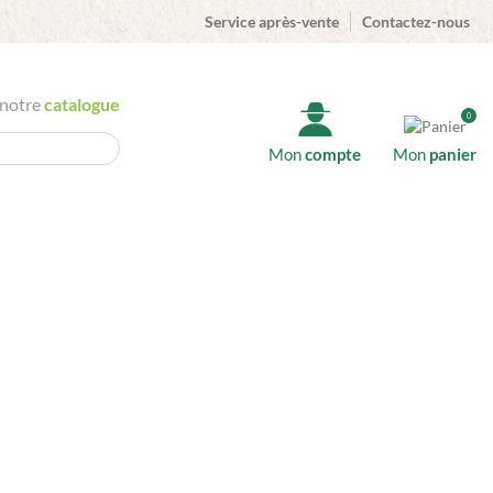
Service après-vente
Contactez-nous
 notre
catalogue
0
Mon
compte
Mon
panier