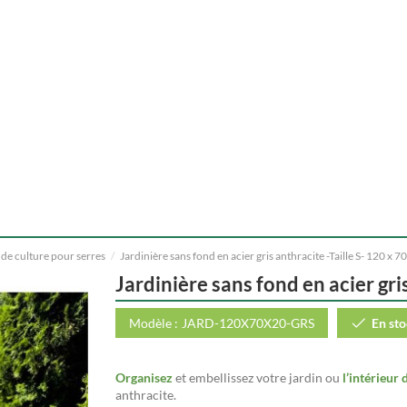
 de culture pour serres
Jardinière sans fond en acier gris anthracite -Taille S- 120 x 
Jardinière sans fond en acier gri
Modèle :
JARD-120X70X20-GRS
En st
Organisez
et embellissez votre jardin ou
l’intérieur 
anthracite.