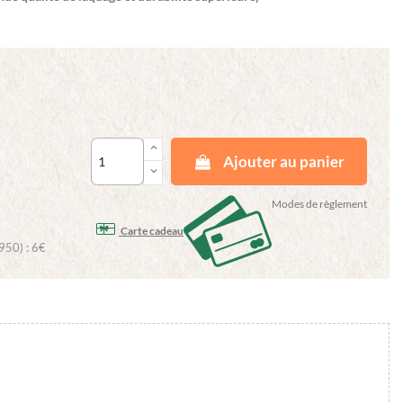
keyboard_arrow_up
Ajouter au panier
keyboard_arrow_down
Modes de règlement
Carte cadeau
950) : 6€