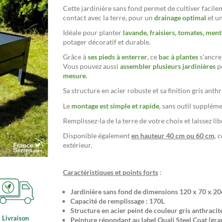
Cette jardinière sans fond permet de cultiver facil
contact avec la terre, pour un
drainage optimal
et u
Idéale pour planter
lavande, fraisiers, tomates, me
potager décoratif et durable.
Grâce à
ses pieds à enterrer
, ce
bac à plantes
s’ancre
Vous pouvez aussi
assembler plusieurs jardinières
po
mesure
.
Sa structure en acier robuste et sa finition gris ant
Le
montage est simple et rapide
, sans outil supplémen
Remplissez-la de la terre de votre choix et laissez l
Disponible également
en hauteur 40 cm ou 60 cm
, 
extérieur.
Caractéristiques et points forts
:
Jardinière sans fond de dimensions 120 x 70 x 2
Capacité de remplissage : 170L
Structure en acier peint de couleur gris anthracit
Livraison
Peinture répondant au label Quali Steel Coat (gra