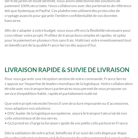
serre de jardin en toute sérénité, nous avons sélectionné des solutions de
paiement 100% sécurisées. Nous collaborons avec des partenaires de référence
tels que Systempay et PayPal. Ces plateformes utilisent des protocoles de
cryptage avancés pour garantir l’entière confidentialité de vos données
bancaires.
Afin de s'adapter à votre budget, nous vous offrons la flexibilité nécessaire pour
concrétiser votre projet. Profitez de transactions simples et rapides, et optez
pour le paiement en plusieurs fois sans frais. Maîtrisez votre investissement tout
en bénéficiant de la qualité France Serres dès aujourd'hui.
LIVRAISON RAPIDE & SUIVIE DE LIVRAISON
Pour vous garantir une réception sereine de votre commande, France Serres
s'appuie sur l'expertise de leaders mondiaux de la logistique. Notre collaboration
étroite avec nos transporteurs partenaires nous permet de vous proposer un
service d'expédition fiable, rapide et parfaitement maîtrisé.
Que votre projet nécessite l’envoi d’une structure imposante ou d’accessoires,
nous adaptons nos solutions :
• DSV, leader de la logistique européenne, assure le transport sécurisé de nos
colis volumineux et de nos serres.
• GLS prend en charge la livraison rapide de vos petits colis partout en France.
Dès la validation de votre achat, bénéficiez d'un suivi de colis étape par étape.
Vous êtes informé en temps réel de l'avancée de votre commande jusqu'à votre