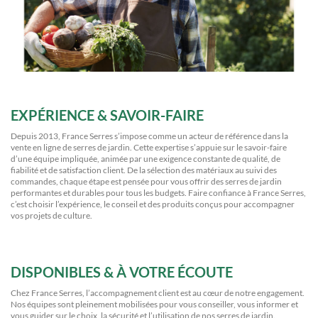
EXPÉRIENCE & SAVOIR-FAIRE
Depuis 2013, France Serres s’impose comme un acteur de référence dans la
vente en ligne de serres de jardin. Cette expertise s’appuie sur le savoir-faire
d’une équipe impliquée, animée par une exigence constante de qualité, de
fiabilité et de satisfaction client. De la sélection des matériaux au suivi des
commandes, chaque étape est pensée pour vous offrir des serres de jardin
performantes et durables pour tous les budgets. Faire confiance à France Serres,
c’est choisir l’expérience, le conseil et des produits conçus pour accompagner
vos projets de culture.
DISPONIBLES & À VOTRE ÉCOUTE
Chez France Serres, l’accompagnement client est au cœur de notre engagement.
Nos équipes sont pleinement mobilisées pour vous conseiller, vous informer et
vous guider sur le choix, la sécurité et l’utilisation de nos serres de jardin.