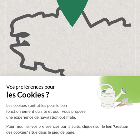
Showroom & Boutique
6B ZA de Bel Orme
22970
PLOUMAGOAR
Prenez rendez-vous
Envoyez-nous un message
Consultez
notre aide en ligne
Service client
02 96 92 09 85
SAV
02 96 92 99 51
Voir tous nos horaires