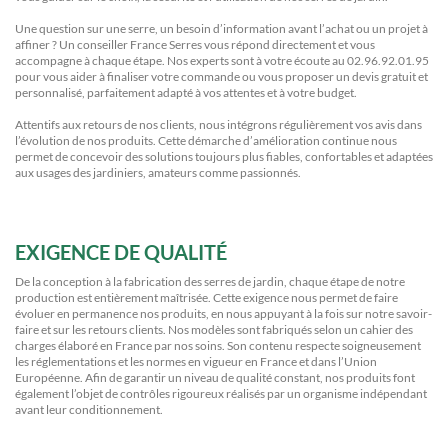
Une question sur une serre, un besoin d’information avant l’achat ou un projet à
affiner ? Un conseiller France Serres vous répond directement et vous
accompagne à chaque étape. Nos experts sont à votre écoute au 02.96.92.01.95
pour vous aider à finaliser votre commande ou vous proposer un devis gratuit et
personnalisé, parfaitement adapté à vos attentes et à votre budget.
Attentifs aux retours de nos clients, nous intégrons régulièrement vos avis dans
l’évolution de nos produits. Cette démarche d’amélioration continue nous
permet de concevoir des solutions toujours plus fiables, confortables et adaptées
aux usages des jardiniers, amateurs comme passionnés.
EXIGENCE DE QUALITÉ
De la conception à la fabrication des serres de jardin, chaque étape de notre
production est entièrement maîtrisée. Cette exigence nous permet de faire
évoluer en permanence nos produits, en nous appuyant à la fois sur notre savoir-
faire et sur les retours clients. Nos modèles sont fabriqués selon un cahier des
charges élaboré en France par nos soins. Son contenu respecte soigneusement
les réglementations et les normes en vigueur en France et dans l’Union
Européenne. Afin de garantir un niveau de qualité constant, nos produits font
également l’objet de contrôles rigoureux réalisés par un organisme indépendant
avant leur conditionnement.