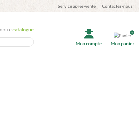
Service après-vente
Contactez-nous
 notre
catalogue
0
Mon
compte
Mon
panier