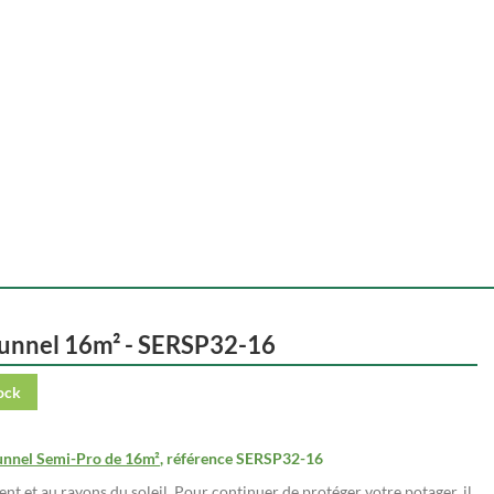
tunnel 16m² - SERSP32-16
ock
tunnel Semi-Pro de 16m²
, référence SERSP32-16
t et au rayons du soleil. Pour continuer de protéger votre potager, il