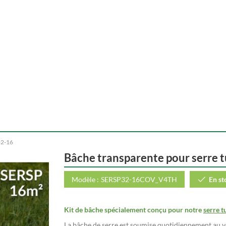
32-16
Bâche transparente pour serre 
Modèle :
SERSP32-16COV_V4TH
En st
Kit de bâche spécialement conçu pour notre
serre 
La
bâche de serre
est soumise quotidiennement au ven