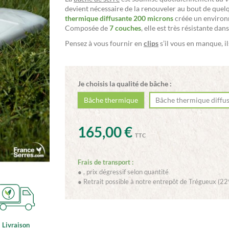
devient nécessaire de la renouveler au bout de quel
thermique diffusante 200 microns
créée un environn
Composée de
7 couches
, elle est très résistante dan
Pensez à vous fournir en
clips
s’il vous en manque, il
Je choisis la qualité de bâche :
Bâche thermique
Bâche thermique diffu
165,00 €
TTC
Frais de transport :
●
, prix dégressif selon quantité
● Retrait possible à notre entrepôt de Trégueux (22
Livraison