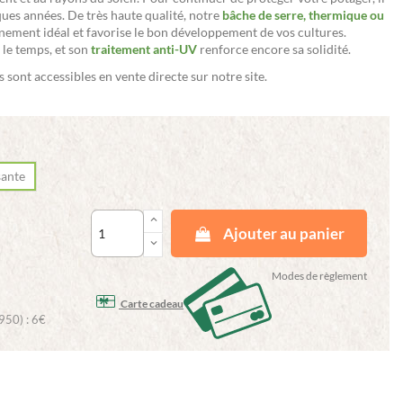
ques années. De très haute qualité, notre
bâche de serre, thermique ou
ement idéal et favorise le bon développement de vos cultures.
s le temps, et son
traitement anti-UV
renforce encore sa solidité.
s sont accessibles en vente directe sur notre site.
sante
keyboard_arrow_up
Ajouter au panier
keyboard_arrow_down
Modes de règlement
Carte cadeau
950) : 6€