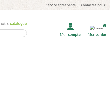
Service après-vente
Contactez-nous
 notre
catalogue
0
Mon
compte
Mon
panier