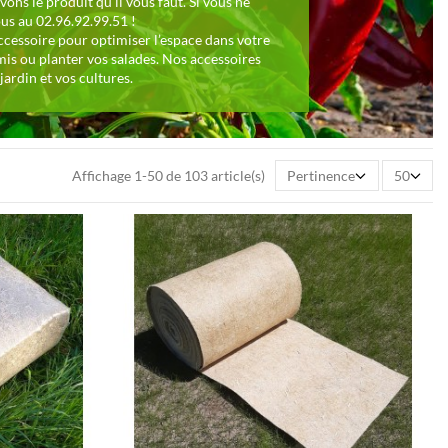
ons le produit qu’il vous faut. Si vous ne
ous au 02.96.92.99.51 !
accessoire pour optimiser l’espace dans votre
mis ou planter vos salades. Nos accessoires
ardin et vos cultures.
Affichage 1-50 de 103 article(s)
Pertinence
50