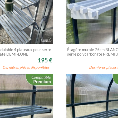
dulable 4 plateaux pour serre
Étagère murale 75cm BLAN
nate DEMI-LUNE
serre polycarbonate PREMI
195 €
Dernières pièces disponibles
Dernières pièces 