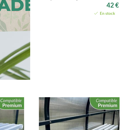
42 €
En stock