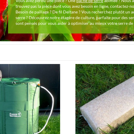
Vous avez perdu une pièce ? Une
bâche de serre
abîmée ? Nous av
trouvez pas la pièce dont vous avez besoin en ligne, contactez-n
Besoin de paillage ? De fil Deltane ? Vous recherchez plutôt un 
serre ? Découvrez notre étagère de culture, parfaite pour des se
sont pensés pour vous aider à optimiser au mieux votre serre de j