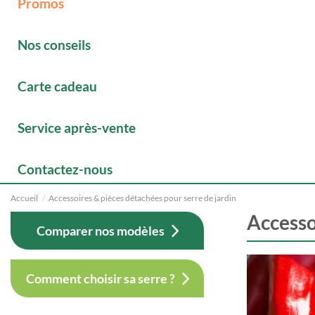
Promos
Nos conseils
Carte cadeau
Service après-vente
Contactez-nous
Accueil
Accessoires & pièces détachées pour serre de jardin
Accesso
Comparer nos modèles
Comment choisir sa serre ?